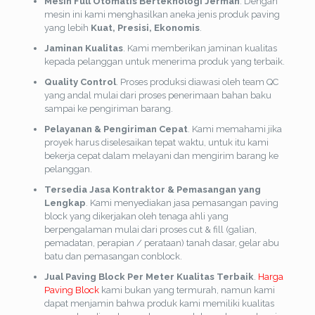
Mesin Full Otomatis Berteknologi Jerman
. Dengan
mesin ini kami menghasilkan aneka jenis produk paving
yang lebih
Kuat, Presisi, Ekonomis
.
Jaminan Kualitas
. Kami memberikan jaminan kualitas
kepada pelanggan untuk menerima produk yang terbaik.
Quality Control
. Proses produksi diawasi oleh team QC
yang andal mulai dari proses penerimaan bahan baku
sampai ke pengiriman barang.
Pelayanan & Pengiriman Cepat
. Kami memahami jika
proyek harus diselesaikan tepat waktu, untuk itu kami
bekerja cepat dalam melayani dan mengirim barang ke
pelanggan.
Tersedia Jasa Kontraktor & Pemasangan yang
Lengkap
. Kami menyediakan jasa pemasangan paving
block yang dikerjakan oleh tenaga ahli yang
berpengalaman mulai dari proses cut & fill (galian,
pemadatan, perapian / perataan) tanah dasar, gelar abu
batu dan pemasangan conblock.
Jual Paving Block Per Meter Kualitas Terbaik
.
Harga
Paving Block
kami bukan yang termurah, namun kami
dapat menjamin bahwa produk kami memiliki kualitas