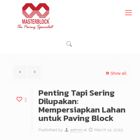
Show all
Penting Tapi Sering
Dilupakan:
3
Mempersiapkan Lahan
untuk Paving Block
Published by
admin
at
March 14, 2025