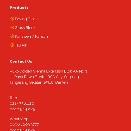
Products
Paving Block
Grass Block
Kansteen / Kanstin
Tali Air
Contact Us
Ruko Golden Vienna Extension Blok AA No 9
Jl. Raya Rawa Buntu, BSD City, Serpong
Tangerang Selatan 15318, Banten
Telp:
021 - 7561126
0816 944 825
WhatsApp:
0896 1003 3777
0816 944 825