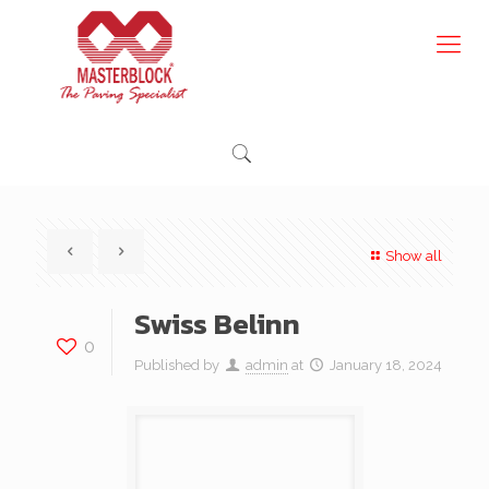
Show all
Swiss Belinn
0
Published by
admin
at
January 18, 2024