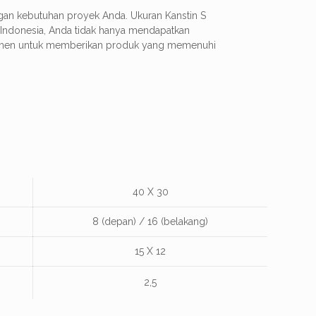
ngan kebutuhan proyek Anda. Ukuran Kanstin S
k Indonesia, Anda tidak hanya mendapatkan
komitmen untuk memberikan produk yang memenuhi
40 X 30
8 (depan) / 16 (belakang)
15 X 12
2,5