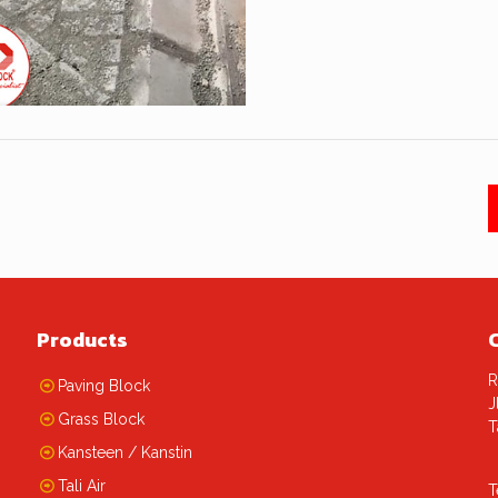
Products
R
Paving Block
J
Grass Block
T
Kansteen / Kanstin
Tali Air
T