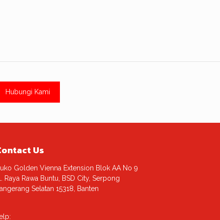
Hubungi Kami
Contact Us
uko Golden Vienna Extension Blok AA No 9
l. Raya Rawa Buntu, BSD City, Serpong
angerang Selatan 15318, Banten
elp: