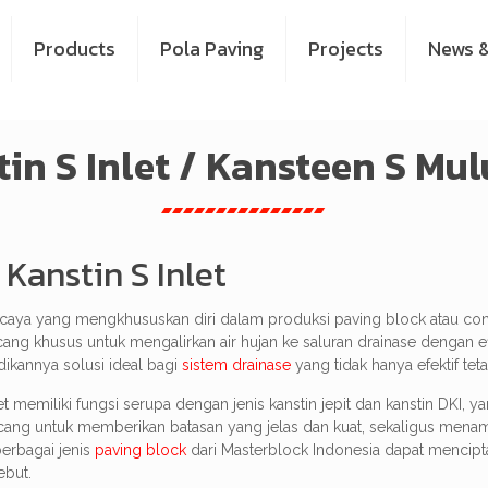
Products
Pola Paving
Projects
News &
in S Inlet / Kansteen S Mul
 Kanstin S Inlet
caya yang mengkhususkan diri dalam produksi paving block atau conbl
cang khusus untuk mengalirkan air hujan ke saluran drainase dengan ef
ikannya solusi ideal bagi
sistem drainase
yang tidak hanya efektif teta
Inlet memiliki fungsi serupa dengan jenis kanstin jepit dan kanstin DK
rancang untuk memberikan batasan yang jelas dan kuat, sekaligus menam
berbagai jenis
paving block
dari Masterblock Indonesia dapat mencipt
ebut.