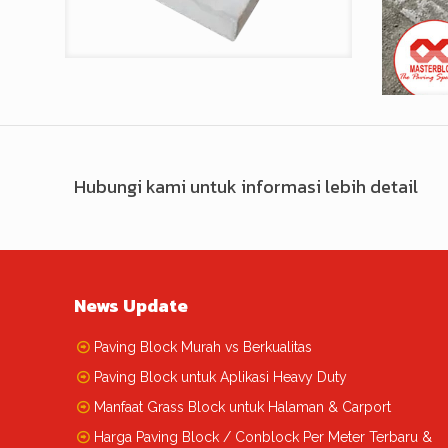
Hubungi kami untuk informasi lebih detail
News Update
Paving Block Murah vs Berkualitas
Paving Block untuk Aplikasi Heavy Duty
Manfaat Grass Block untuk Halaman & Carport
Harga Paving Block / Conblock Per Meter Terbaru &