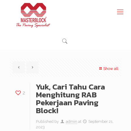
Show all
Yuk, Cari Tahu Cara
Menghitung RAB
2
Pekerjaan Paving
Block!
Published by
admin
at
September 21,
2023