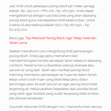
Jadi, RAB untuk pekerjaan
paving block
per meter persegi
adalah: Rp. 145.000.+ PPn 11% = Rp. 160.950. Anda dapat
mengalikannya dengan luas total area yang akan dipasang
paving block
guna mendapatkan RAB keseluruhan. Untuk
ilustrasi di atas totalnya adalah 500 x Rp 160.950 = Rp
80.475.000.
Baca juga:
Tips Merawat Paving Block Agar Tetap Awet dan
Tahan Lama
Setelah memahami cara menghitung RAB pemasangan
paving block
, Anda juga perlu memahami dan
memperhitungkan kondisi persiapan lahan sebelum dipasang
conblock. Pertama harus dipastikan adanya drainase atau
saluran air yang baik. Salah satu manfaat paving block
memang membantu penyerapan air hujan ke dalam tanah,
tetapi untuk curah hujan yang lebat tetap perlu diatur
kemiringan jalan ke arah saluran air agar paving block tidak
tergenang air. Kedua pastikan kepadatan atau pondasi tanah
yang solid, agar konblok yang sudah terpasang tidak amblas
jika dilewati kendaraan.
Susunlah dokumen RAB dengan rinci, mencantumkan semua