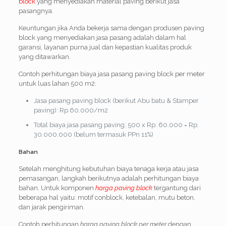
block
yang menyediakan material paving berikut jasa
pasangnya.
Keuntungan jika Anda bekerja sama dengan produsen paving
block yang menyediakan jasa pasang adalah dalam hal
garansi, layanan purna jual dan kepastian kualitas produk
yang ditawarkan.
Contoh perhitungan biaya jasa pasang paving block per meter
untuk luas lahan 500 m2:
Jasa pasang paving block (berikut Abu batu & Stamper
paving): Rp 60.000/m2
Total biaya jasa pasang paving: 500 x Rp. 60.000 = Rp.
30.000.000 (belum termasuk PPn 11%)
Bahan
Setelah menghitung kebutuhan biaya tenaga kerja atau jasa
pemasangan, langkah berikutnya adalah perhitungan biaya
bahan. Untuk komponen
harga paving block
tergantung dari
beberapa hal yaitu: motif conblock, ketebalan, mutu beton,
dan jarak pengiriman.
Contoh perhitungan
harga paving block per meter
dengan