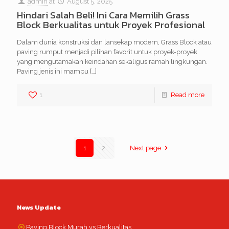
admin
at
August 5, 2025
Hindari Salah Beli! Ini Cara Memilih Grass
Block Berkualitas untuk Proyek Profesional
Dalam dunia konstruksi dan lansekap modern, Grass Block atau
paving rumput menjadi pilihan favorit untuk proyek-proyek
yang mengutamakan keindahan sekaligus ramah lingkungan.
Paving jenis ini mampu
[…]
1
Read more
1
2
Next page
News Update
Paving Block Murah vs Berkualitas