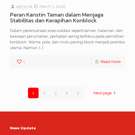
admin
at
March 3, 2026
Peran Kanstin Taman dalam Menjaga
Stabilitas dan Kerapihan Konblock
Dalam perencanaan area outdoor seperti taman, halaman, dan
kawasan perumahan, perhatian sering terfokus pada pemilihan
konblock. Warna, pola, dan mutu paving block menjadi prioritas
utama. Namun,
[…]
1
Read more
1
2
3
4
5
Next page
News Update