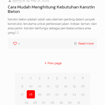
admin
at
May 31, 2024
Cara Mudah Menghitung Kebutuhan Kanstin
Beton
Kanstin beton adalah salah satu elemen penting dalam proyek
konstruksi, terutama untuk perkerasan jalan, trotoar, taman, dan
area parkir. Kanstin berfungsi sebagai pembatas antara area
yang
[…]
4
Read more
Prev page
1
2
3
4
5
6
7
8
9
10
11
12
13
14
15
16
17
18
19
20
21
22
23
24
25
26
27
28
29
30
31