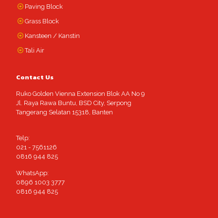
Paving Block
Grass Block
Kansteen / Kanstin
Tali Air
Contact Us
Ruko Golden Vienna Extension Blok AA No 9
Jl. Raya Rawa Buntu, BSD City, Serpong
Tangerang Selatan 15318, Banten
Telp:
021 - 7561126
0816 944 825
WhatsApp:
0896 1003 3777
0816 944 825