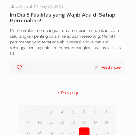
admin
at
May 23, 2023
Ini Dia 5 Fasilitas yang Wajib Ada di Setiap
Perumahan!
Membeli atau membangun rumah impian merupakan salah
satu langkah penting dalam kehidupan seseorang. Memilih
perumahan yang tepat adalah investasi jangka panjang,
sehingga penting untuk mempertimbangkan fasilitas-fasilitas
[…]
4
Read more
Prev page
1
2
3
4
5
6
7
8
9
10
11
12
13
14
15
16
17
18
19
20
21
22
23
24