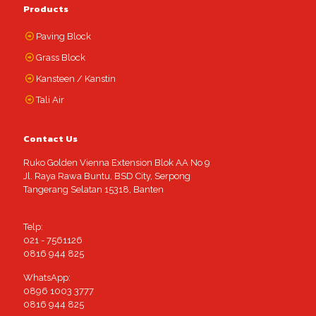
Products
Paving Block
Grass Block
Kansteen / Kanstin
Tali Air
Contact Us
Ruko Golden Vienna Extension Blok AA No 9
Jl. Raya Rawa Buntu, BSD City, Serpong
Tangerang Selatan 15318, Banten
Telp:
021 - 7561126
0816 944 825
WhatsApp:
0896 1003 3777
0816 944 825