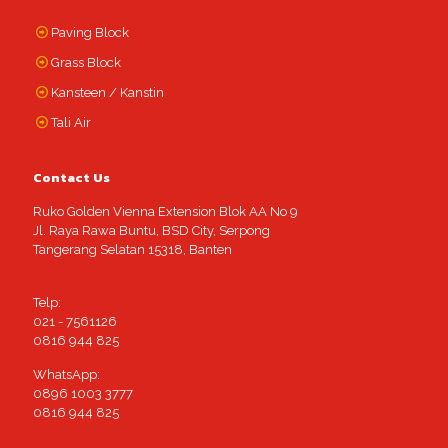
Paving Block
Grass Block
Kansteen / Kanstin
Tali Air
Contact Us
Ruko Golden Vienna Extension Blok AA No 9
Jl. Raya Rawa Buntu, BSD City, Serpong
Tangerang Selatan 15318, Banten
Telp:
021 - 7561126
0816 944 825
WhatsApp:
0896 1003 3777
0816 944 825