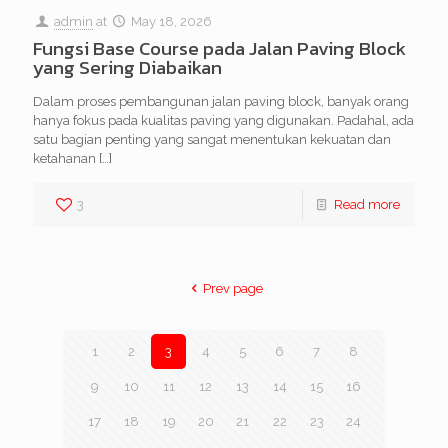
admin
at
May 18, 2026
Fungsi Base Course pada Jalan Paving Block
yang Sering Diabaikan
Dalam proses pembangunan jalan paving block, banyak orang
hanya fokus pada kualitas paving yang digunakan. Padahal, ada
satu bagian penting yang sangat menentukan kekuatan dan
ketahanan
[…]
3
Read more
Prev page
1
2
3
4
5
6
7
8
9
10
11
12
13
14
15
16
17
18
19
20
21
22
23
24