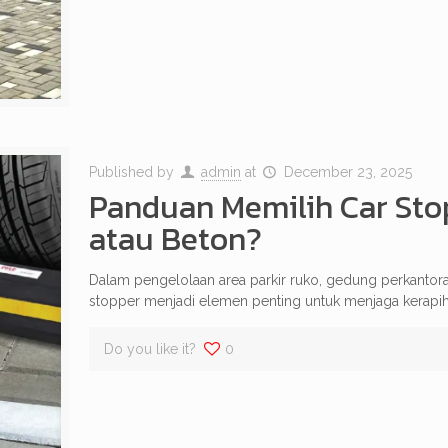
Published by
admin
at
December 23, 2025
Panduan Memilih Car Stop
atau Beton?
Dalam pengelolaan area parkir ruko, gedung perkantora
stopper menjadi elemen penting untuk menjaga kerapih
Do you like it?
0