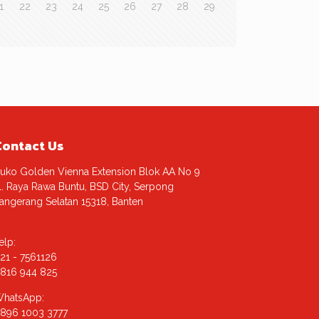
1
22
23
24
25
26
27
28
29
Contact Us
uko Golden Vienna Extension Blok AA No 9
l. Raya Rawa Buntu, BSD City, Serpong
angerang Selatan 15318, Banten
elp:
21 - 7561126
816 944 825
hatsApp:
896 1003 3777