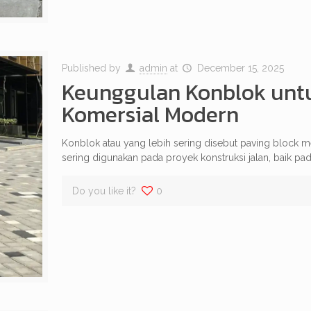
Published by
admin
at
December 15, 2025
Keunggulan Konblok unt
Komersial Modern
Konblok atau yang lebih sering disebut paving block me
sering digunakan pada proyek konstruksi jalan, baik pad
Do you like it?
0